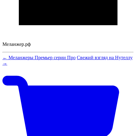
Меланжер.рф
← Меланжеры Премьер серии Про
Свежий взгляд на Нутеллу
→