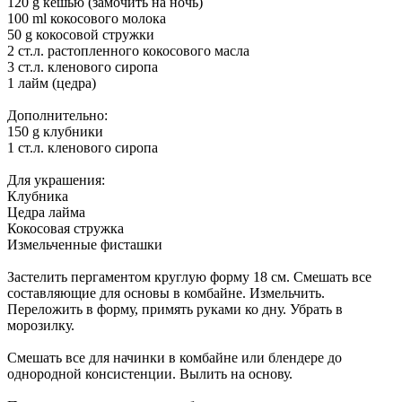
120 g кешью (замочить на ночь)
100 ml кокосового молока
50 g кокосовой стружки
2 ст.л. растопленного кокосового масла
3 ст.л. кленового сиропа
1 лайм (цедра)
Дополнительно:
150 g клубники
1 ст.л. кленового сиропа
Для украшения:
Клубника
Цедра лайма
Кокосовая стружка
Измельченные фисташки
Застелить пергаментом круглую форму 18 см. Смешать все
составляющие для основы в комбайне. Измельчить.
Переложить в форму, примять руками ко дну. Убрать в
морозилку.
Смешать все для начинки в комбайне или блендере до
однородной консистенции. Вылить на основу.