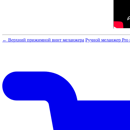
← Верхний прижимной винт меланжера
Ручной меланжер Pro 